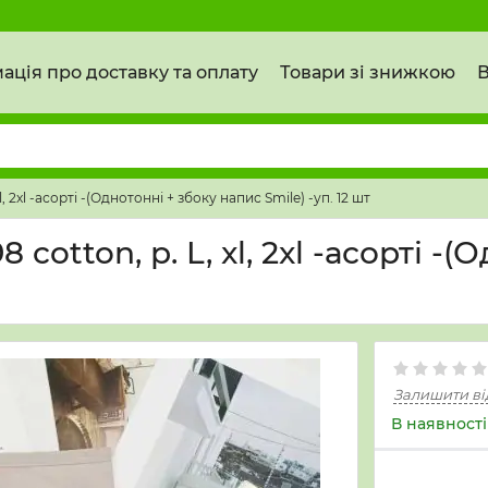
ація про доставку та оплату
Товари зі знижкою
В
, 2xl -асорті -(Однотонні + збоку напис Smile) -уп. 12 шт
cotton, р. L, xl, 2xl -асорті -
Залишити ві
В наявності