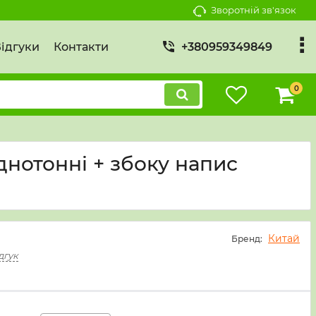
Зворотній зв'язок
ідгуки
Контакти
+380959349849
0
(Однотонні + збоку напис
Китай
Бренд:
дгук