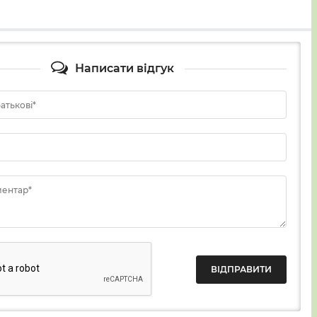
Написати відгук
батькові*
ментар*