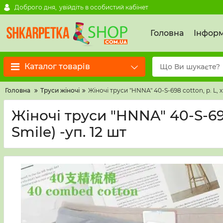
Доброго дня,
увійдіть в особистий кабінет
Головна
Інформ
Каталог товарів
Головна
Труси жіночі
Жіночі труси "HNNA" 40-S-698 cotton, р. L, xl
Жіночі труси "HNNA" 40-S-698 
Smile) -уп. 12 шт