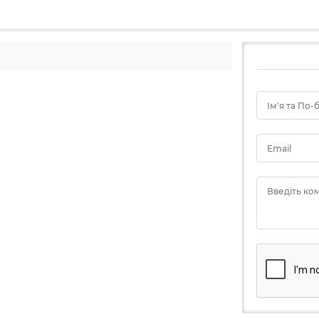
Ім'я та По-
Email
Введіть ко