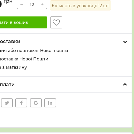
0
грн
−
+
Кількість в упаковці:
12
шт
дати в кошик
оставки
ння або поштомат Нової пошти
доставка Нової Пошти
 з магазину
плати