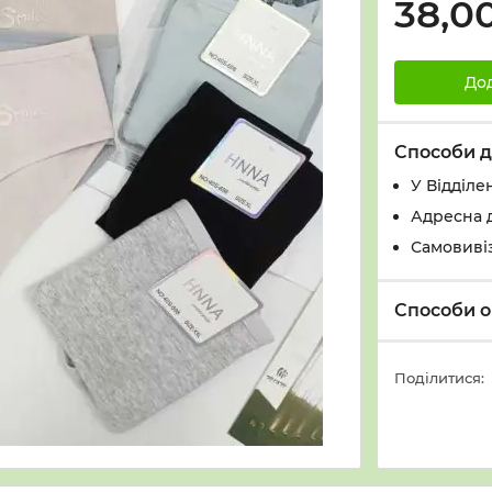
38,0
До
Способи д
У Вiддiле
Адресна 
Самовивіз
Способи о
Поділитися: