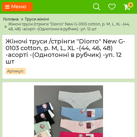
0
Меню
Головна
Труси жіночі
Жіночі труси /стрінги "Diorro" New G-0103 cotton, р. М, L, XL -(44,
46, 48) -асорті -(Однотонні в рубчик) -уп. 12 шт
Жіночі труси /стрінги "Diorro" New G-
0103 cotton, р. М, L, XL -(44, 46, 48)
-асорті -(Однотонні в рубчик) -уп. 12
шт
Артикул: