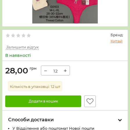
Бренд:
Китай
Залишити відгук
В наявності
28,00
грн
−
+
Кількість в упаковці:
12
шт
Додати в кошик
Способи доставки
У Вiддiлення або поштомат Нової пошти