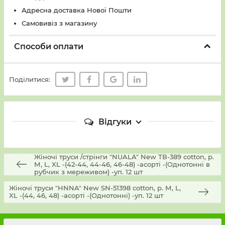
Адресна доставка Нової Пошти
Самовивіз з магазину
Способи оплати
Поділитися:
Відгуки
Жіночі труси /стрінги "NUALA" New ТВ-389 cotton, р.
М, L, XL -(42-44, 44-46, 46-48) -асорті -(Однотонні в
рубчик з мереживом) -уп. 12 шт
Жіночі труси "HNNA" New SN-51398 cotton, р. М, L,
XL -(44, 46, 48) -асорті -(Однотонні) -уп. 12 шт