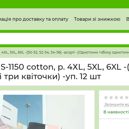
ація про доставку та оплату
Товари зі знижкою
В
. 4ХL, 5XL, 6XL -(50-52, 52-54, 54-56) -асорті -(Однотонні +збоку однотонн
1150 cotton, р. 4ХL, 5XL, 6XL -(
три квіточки) -уп. 12 шт
Залишити ві
В наявності