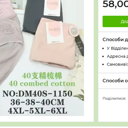
58,0
До
Способи д
У Вiддiле
Адресна 
Самовивіз
Способи о
Поділитися: