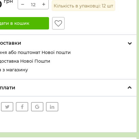
0
грн
−
+
Кількість в упаковці:
12
шт
дати в кошик
оставки
ння або поштомат Нової пошти
доставка Нової Пошти
 з магазину
плати