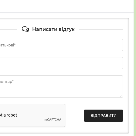
Написати відгук
батькові*
ментар*