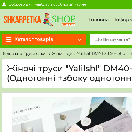
Доброго дня,
увійдіть в особистий кабінет
Головна
Інформ
Каталог товарів
Головна
Труси жіночі
Жіночі труси "YaliIshl" DM40-S-1150 cotton, р
Жіночі труси "YaliIshl" DM40-S-
(Однотонні +збоку однотонні 