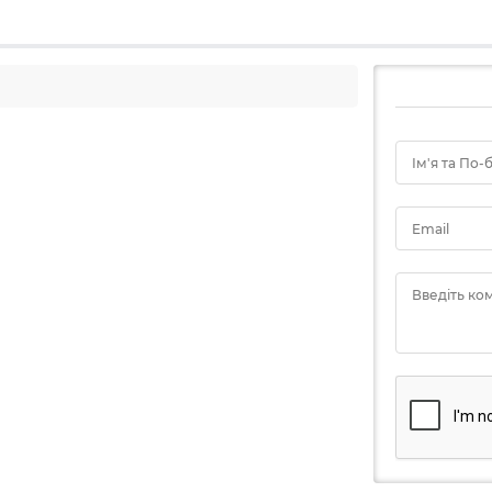
Ім'я та По-
Email
Введіть ко