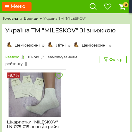
0
Меню
Головна
Бренди
Україна ТМ "MILESKOV"
Україна ТМ "MILESKOV" Зі знижкою
Демісезонні
Літні
Демісезонні
назвою
ціною
замовчуванням
Фільтр
рейтингу
-8.7 %
Шкарпетки "MILESKOV"
LN-075-015 льон /стрейч
чоловічі, р. 41-45 -(гладь