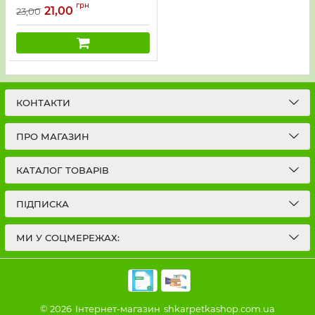
грн
-льон /середні -чол.) -уп.
21,00
23,00
12 шт
КОНТАКТИ
ПРО МАГАЗИН
КАТАЛОГ ТОВАРІВ
ПІДПИСКА
МИ У СОЦМЕРЕЖАХ:
© 2026
Інтернет-магазин
shkarpetkashop.com.ua