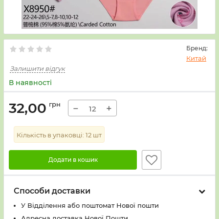
Бренд:
Китай
Залишити відгук
В наявності
32,00
грн
−
+
Кількість в упаковці:
12
шт
Додати в кошик
Способи доставки
У Вiддiлення або поштомат Нової пошти
Адресна доставка Нової Пошти