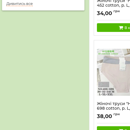
Жіночі труси "
Дивитись все
452 cotton, р. L, 
46-48, 48-50) -а
грн
34,00
(Однотонні + з
серця + обідок 
12 шт
В 
Жіночі труси "
698 cotton, р. L,
-(Однотонні + 
грн
38,00
Smile) -уп. 12 ш