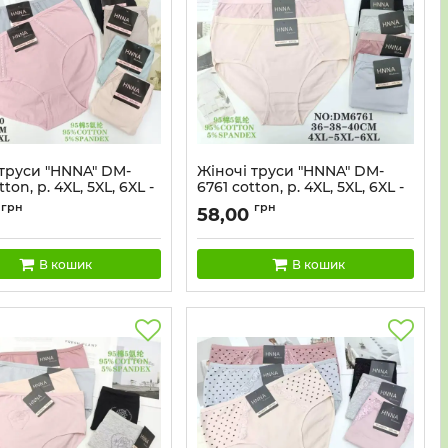
 труси "HNNA" DM-
Жіночі труси "HNNA" DM-
ton, р. 4XL, 5XL, 6XL -
6761 cotton, р. 4XL, 5XL, 6XL -
52-54, 54-56) -асорті -
(50-52, 52-54, 54-56) -асорті -
грн
грн
58,00
онні +спереду дві
(Однотонні +спереду
) -уп. 12 шт
вузенькі вставки з сіткою)
-уп. 12 шт
В кошик
В кошик