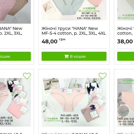
"HANA" New
Жіночі труси "HANA" New
Жіночі 
. 2XL, 3XL,
МF-5-4 cotton, р. 2XL, 3XL, 4XL
cotton, р
 -асорті -
-(48, 50, 52) -асорті -
-асорті
грн
48,00
38,00
мереживом)
(Однотонні з мереживом)
великі 
-уп. 12 шт
дрібний
кошик
В кошик