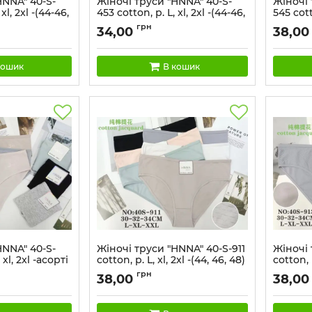
HNNA" 40-S-
Жіночі труси "HNNA" 40-S-
Жіночі 
xl, 2xl -(44-46,
453 cotton, р. L, xl, 2xl -(44-46,
545 cotto
сорті -
46-48, 48-50) -асорті -
48) -ас
грн
34,00
38,00
боку два
(Однотонні +збоку лапки
+збоку
по ніжці) -уп.
+обідок по ніжці) -уп. 12 шт
+малень
шт
кошик
В кошик
HNNA" 40-S-
Жіночі труси "HNNA" 40-S-911
Жіночі 
 xl, 2xl -асорті
cotton, р. L, xl, 2xl -(44, 46, 48)
cotton, р
збоку напис
-асорті -(Однотонні) -уп. 12
-асорті
грн
38,00
38,00
т
шт
рельєф
ромби) 