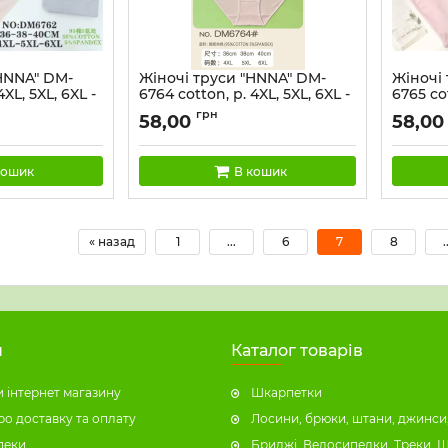
HNNA" DM-
Жіночі труси "HNNA" DM-
Жіночі
4XL, 5XL, 6XL -
6764 cotton, р. 4XL, 5XL, 6XL -
6765 cot
-56) -асорті -
(50-52, 52-54, 54-56) -асорті -
(50-52, 
грн
58,00
58,00
боків
(Однотонні + збоку квіточка)
(Однот
вки) -уп. 12
-уп. 12 шт
вишивка
кошик
В кошик
« назад
1
...
6
7
8
.
н
Каталог товарів
 інтернет магазину
Шкарпетки
ро доставку та оплату
Лосини, брюки, штани, джинси,
пеки
Бриджі, Велосипедки, Треки, 