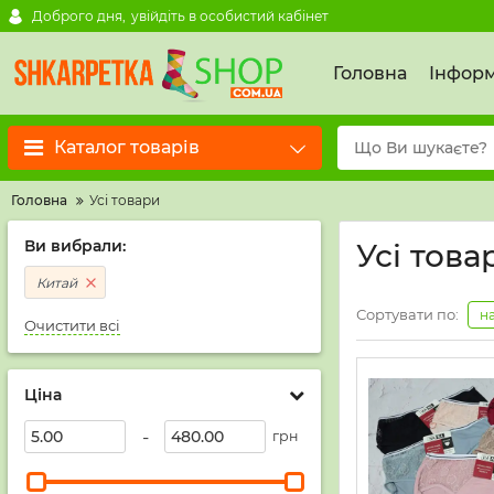
Доброго дня,
увійдіть в особистий кабінет
Головна
Інформ
Каталог товарів
Головна
Усі товари
Ви вибрали:
Усі това
Китай
Сортувати по:
н
Очистити всі
Ціна
-
грн