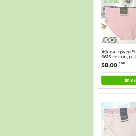
Жіночі труси "
6616 cotton, р. 
(50-52, 52-54, 54
грн
58,00
(Однотонні +на
резинці написи)
В 