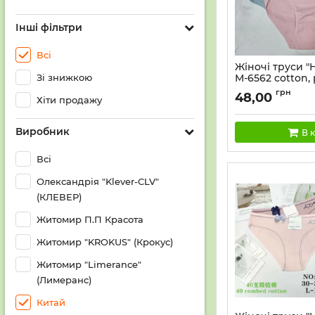
Інші фільтри
Всі
Жіночі труси 
Зі знижкою
М-6562 cotton, р
4XL -(48, 50, 52)
грн
48,00
Хіти продажу
(Однотонні з 
-уп. 12 шт
Виробник
В 
Всі
Олександрія "Klever-CLV"
(КЛЕВЕР)
Житомир П.П Красота
Житомир "KROKUS" (Крокус)
Житомир "Limerance"
(Лимеранс)
Китай