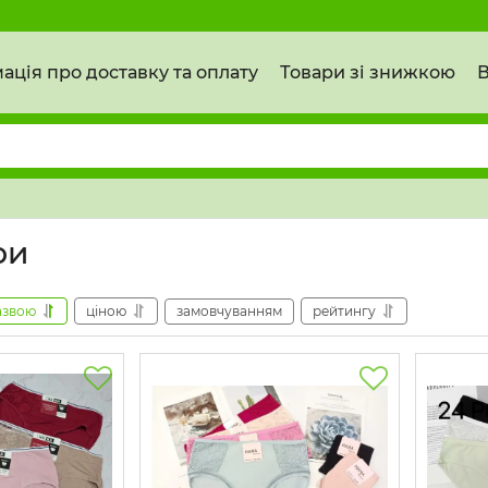
ація про доставку та оплату
Товари зі знижкою
В
ри
азвою
ціною
замовчуванням
рейтингу