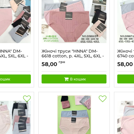
HNNA" DM-
Жіночі труси "HNNA" DM-
Жіночі
4XL, 5XL, 6XL -
6618 cotton, р. 4XL, 5XL, 6XL -
6740 cot
-56) -асорті -
(50-52, 52-54, 54-56) -асорті -
(50-52, 
грн
58,00
58,00
 плоскій
(Однотонні в крапочки) -уп.
(Однот
 -уп. 12 шт
12 шт
вставки
кошик
В кошик