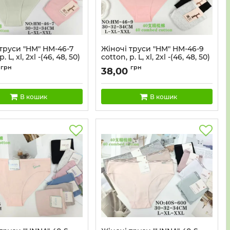
труси "HM" HM-46-7
Жіночі труси "HM" HM-46-9
. L, xl, 2xl -(46, 48, 50)
cotton, р. L, xl, 2xl -(46, 48, 50)
 -(Однотонні +збоку
-асорті -(Однотонні + збоку в
грн
грн
38,00
літери +HS та
квадраті напис Love) -уп. 24
 напис) -уп. 24 шт
шт
В кошик
В кошик