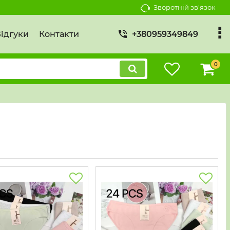
Зворотній зв'язок
ідгуки
Контакти
+380959349849
0