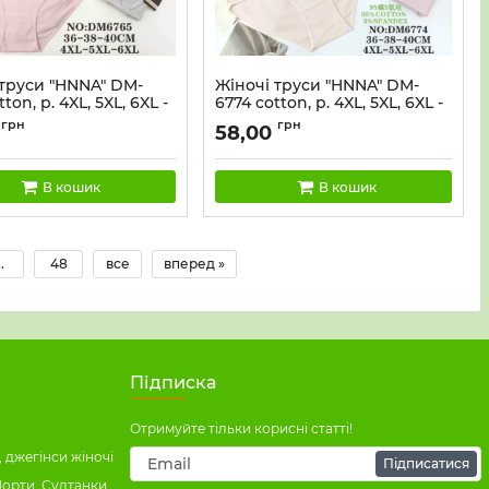
 труси "HNNA" DM-
Жіночі труси "HNNA" DM-
ton, р. 4XL, 5XL, 6XL -
6774 cotton, р. 4XL, 5XL, 6XL -
52-54, 54-56) -асорті -
(50-52, 52-54, 54-56) -асорті -
грн
грн
58,00
онні +спереду
(Однотонні +з боків на
) -уп. 12 шт
вставках дрібні серця) -уп. 12
шт
В кошик
В кошик
..
48
все
вперед »
Підписка
Отримуйте тільки корисні статті!
 джегінси жіночі
Підписатися
Шорти, Султанки