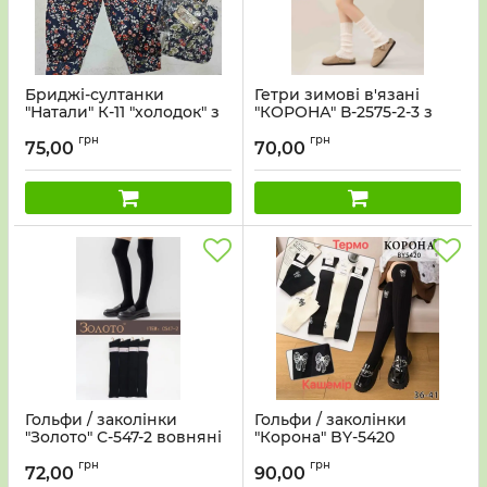
Бриджі-султанки
Гетри зимові в'язані
"Натали" К-11 "холодок" з
"КОРОНА" В-2575-2-3 з
легкої шовковистої
вовни лами р. One Size -
грн
грн
тканини +з боків кишені,
(Молочні -гетри) -уп. 10
75,00
70,00
низ на манжеті, р. 46-50 -
шт
(без вибору
забарвлення!!!)
Гольфи / заколінки
Гольфи / заколінки
"Золото" С-547-2 вовняні
"Корона" BY-5420
жіночі, р. 36-41 -(Чорні в
кашемір жіночі, р. 36-41
грн
грн
рельєфний рубчик) -уп.
-асорті -(Чорні +молочні
72,00
90,00