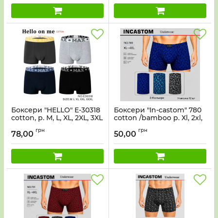
Боксери "HELLO" Е-30318
Боксери "In-castom" 780
cotton, р. M, L, XL, 2XL, 3XL
cotton /bamboo р. Хl, 2xl,
-уп. 12 шт -мікс
2xl, 3xl, 3xl, 4xl -ростовка
грн
грн
12 шт
78,00
50,00