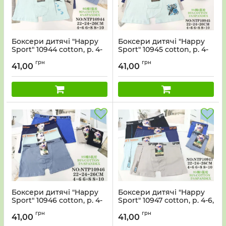
Боксери дитячі "Happy
Боксери дитячі "Happy
Sport" 10944 cotton, р. 4-
Sport" 10945 cotton, р. 4-
6, 6-8, 8-10 років -асорті
6, 6-8, 8-10 років -асорті
грн
грн
-уп. 12 шт
-уп. 12 шт
41,00
41,00
Боксери дитячі "Happy
Боксери дитячі "Happy
Sport" 10946 cotton, р. 4-
Sport" 10947 cotton, р. 4-6,
6, 6-8, 8-10 років -асорті
6-8, 8-10 років -асорті -уп.
грн
грн
-уп. 12 шт
12 шт
41,00
41,00