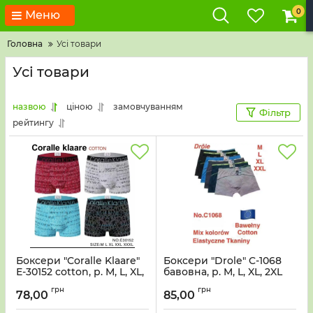
0
Меню
Головна
Усі товари
Усі товари
назвою
ціною
замовчуванням
Фільтр
рейтингу
Боксери "Coralle Klaare"
Боксери "Drole" C-1068
Е-30152 cotton, р. M, L, XL,
бавовна, р. M, L, XL, 2XL
2XL, 3XL -уп. 12 шт -мікс
-уп. 12 шт
грн
грн
78,00
85,00