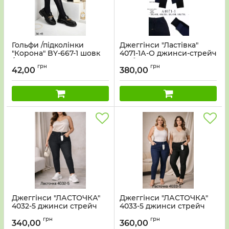
Гольфи /підколінки
Джеггінси "Ластівка"
"Корона" BY-667-1 шовк
4071-1А-О джинси-стрейч
/cotton, р. 36-41 -асорті -
на байці, верх на
грн
грн
(Молочні +чорні з
резинці, р. 3XL-4XL-(48-
42,00
380,00
вибитим візерунком) -уп.
50) -уп. 1 шт
10 шт
Джеггінси "ЛАСТОЧКА"
Джеггінси "ЛАСТОЧКА"
4032-5 джинси стрейч
4033-5 джинси стрейч
+спереду та ззаду
+спереду та ззаду
грн
грн
кишені, р. 3XL-(48-50),
кишені, р. 6XL-(52-54),
340,00
360,00