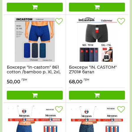
Боксери "In-castom" 861
Боксери "IN. CASTOM"
cotton /bamboo р. Хl, 2xl,
Z701# батал
2xl, 3xl, 3xl, 4xl -ростовка
cotton+bamboo р. 5хl, 6xl,
грн
грн
12 шт
7xl -ростовка 6 шт
50,00
68,00