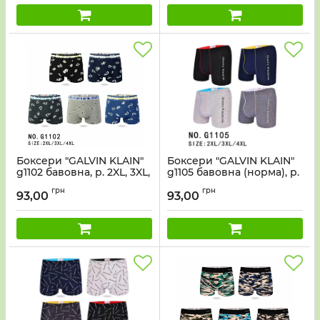
Боксери "GALVIN KLAIN"
Боксери "GALVIN KLAIN"
g1102 бавовна, р. 2XL, 3XL,
g1105 бавовна (норма), р.
4XL -уп. 12 шт -мікс
2XL, 3XL, 4XL - уп. 12 шт-
грн
грн
мікc
93,00
93,00