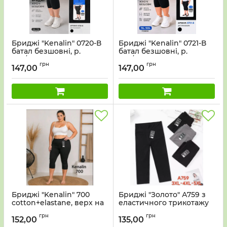
Бриджі "Kenalin" 0720-В
Бриджі "Kenalin" 0721-В
батал безшовні, р.
батал безшовні, р.
3ХL/7XL-(52-56) -(Чорні)
7ХL/10XL-(54-58) -(Чорні)
грн
грн
147,00
147,00
Бриджі "Kenalin" 700
Бриджі "Золото" А759 з
cotton+elastane, верх на
еластичного трикотажу
резинці, низ на
та з імітацією перфорації,
грн
грн
плоскому манжеті, р.
р. 3XL-(46-48), 4XL-(48-50)
152,00
135,00