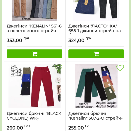
Джегінси "KENALIN" 561-6
Джегінси "ЛАСТОЧКА"
з полегшеного стрейч-
658-1 джинси-стрейч на
котон, пояс на резинці
байці р. 5XL-(54-56), 6XL-
грн
грн
+низ на кулісці +спереду
(56-58) -уп. 1 шт
353,00
324,00
та ззаду кишені, р. 4XL-
(48-50),5XL-(50-52), 6XL-
(52-54), 7XL-(54-56)
Джегінси брючні "BLACK
Джегінси брючні
CYCLONE" WK-
"Kenalin" 507-2-О стрейч-
1028/1030/1031/1032
cotton, спереду і ззаду
грн
грн
стрейч-cotton, спереду і
кишені, р. 4XL/5XL-(52-54),
260,00
255,00