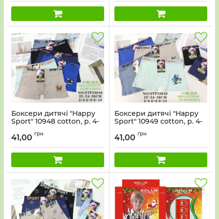
Боксери дитячі "Happy
Боксери дитячі "Happy
Sport" 10948 cotton, р. 4-
Sport" 10949 cotton, р. 4-
6, 6-8, 8-10 років -асорті
6, 6-8, 8-10 років -асорті
грн
грн
-уп. 12 шт
-уп. 12 шт
41,00
41,00