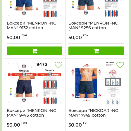
Боксери "MENRON -NC
Боксери "MENRON -NC
MAN" 9132 cotton
MAN" 9256 cotton
/bamboo р. Хl, 2xl, 3xl, 4xl
/bamboo р. Хl, 2xl, 3xl, 4xl
грн
грн
-мікс забарвлень
-мікс забарвлень
50,00
50,00
-ростовка 8 шт
-ростовка 8 шт
Боксери "MENRON -NC
Боксери "NICKDAR -NC
MAN" 9473 cotton
MAN" 7749 cotton
/bamboo р. Хl, 2xl, 3xl, 4xl
/bamboo р. Хl, 2xl, 3xl, 4xl
грн
грн
-мікс забарвлень
-мікс забарвлень
50,00
50,00
-ростовка 8 шт
-ростовка 8 шт