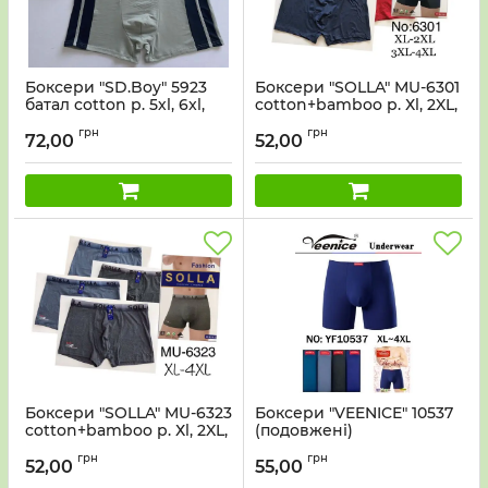
Боксери "SD.Boy" 5923
Боксери "SOLLA" MU-6301
батал cotton р. 5хl, 6xl,
cotton+bamboo р. Хl, 2XL,
7xl, 8xl -ростовка 8 шт
3XL, 4XL -ростовка 8 шт
грн
грн
72,00
52,00
Боксери "SOLLA" MU-6323
Боксери "VEENICE" 10537
cotton+bamboo р. Хl, 2XL,
(подовжені)
3XL, 4XL -ростовка 8 шт
cotton+bamboo р. Хl, 2XL,
грн
грн
3XL, 4XL -ростовка 8 шт
52,00
55,00