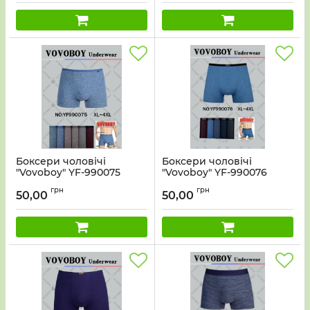
Боксери чоловічі
Боксери чоловічі
"Vovoboy" YF-990075
"Vovoboy" YF-990076
cotton+bamboo, р. ХL,
cotton+bamboo, р. ХL,
грн
грн
2XL, 2XL, 3XL, 3XL, 4XL
2XL, 2XL, 3XL, 3XL, 4XL
50,00
50,00
-ростовка 12 шт
-ростовка 12 шт