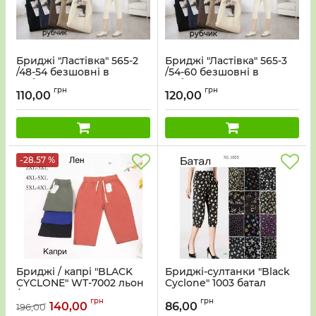
Бриджі "Ластівка" 565-2
Бриджі "Ластівка" 565-3
/48-54 безшовні в
/54-60 безшовні в
рубчик, р. 46-50 -уп. 1 шт
рубчик, р. 48-52 -уп. 1 шт
грн
грн
110,00
120,00
-28.57 %
Бриджі / капрі "BLACK
Бриджі-султанки "Black
CYCLONE" WТ-7002 льон
Cyclone" 1003 батал
/cottton з кишенями з
"холодок" з легкої
грн
грн
боків, р. L/XL-(46-48) -(уп.
шовковистої тканини +з
140,00
86,00
196,00