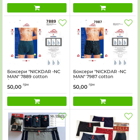
Боксери "NICKDAR -NC
Боксери "NICKDAR -NC
MAN" 7889 cotton
MAN" 7987 cotton
/bamboo р. Хl, 2xl, 3xl, 4xl
/bamboo р. Хl, 2xl, 3xl, 4xl
грн
грн
-мікс забарвлень
-мікс забарвлень
50,00
50,00
-ростовка 8 шт
-ростовка 8 шт