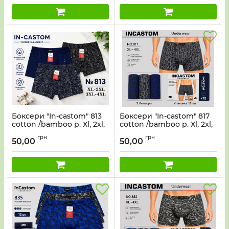
Боксери "In-castom" 813
Боксери "In-castom" 817
cotton /bamboo р. Хl, 2xl,
cotton /bamboo р. Хl, 2xl,
2xl, 3xl, 3xl, 4xl -ростовка
2xl, 3xl, 3xl, 4xl -ростовка
грн
грн
12 шт
12 шт
50,00
50,00