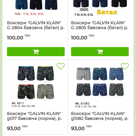
Боксери "GALVIN KLAIN"
Боксери "GALVIN KLAIN"
G-2804 бавовна (батал) р.
G-2805 бавовна (батал) р.
7xl, 8xl, 9xl- уп. 12 шт-мікс
7xl, 8xl, 9xl- уп. 12 шт-мікс
грн
грн
100,00
100,00
Боксери "GALVIN KLAIN"
Боксери "GALVIN KLAIN"
g017 бавовна (норма), р.
g1082 бавовна (норма), р.
XL, 2XL, 3XL, 4XL - уп. 12
L, XL, 2XL, 3XL -уп. 12 шт
грн
грн
шт-мікс
-мікс
93,00
93,00