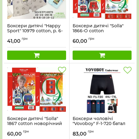
Боксери дитячі "Happy
Боксери дитячі "Solla"
Sport" 10979 cotton, р. 6-
1866-О cotton
8, 8-10, 10-12 років -асорті
новорічний мікс р. М, М,
грн
грн
-уп. 12 шт
М, L, L, 2XL, 2XL, 2XL -уп. 16
41,00
60,00
шт.
Боксери дитячі "Solla"
Боксери чоловічі
1867 cotton новорічний
"Vovoboy" F-1-720 батал
мікс р. М, L, XL, 2XL
cotton, р. 4ХL, 5XL, 6XL,
грн
грн
-ростовка 8 шт.
7XL -ростовка 8 шт
60,00
83,00