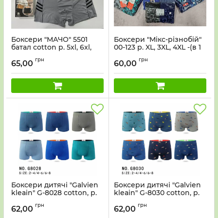
Боксери "МАЧО" 5501
Боксери "Мікс-різнобій"
батал cotton р. 5хl, 6xl,
00-123 р. XL, 3XL, 4XL -(в 1
7xl, 8xl -ростовка 8 шт.
уп-2 шт) -(випадкова
грн
грн
модель без вибору!)
65,00
60,00
Боксери дитячі "Galvien
Боксери дитячі "Galvien
kleain" G-8028 cotton, р.
kleain" G-8030 cotton, р.
2-4, 4-6, 6-8 -асорті -уп. 12
2-4, 4-6, 6-8 -асорті -уп. 12
грн
грн
шт
шт
62,00
62,00