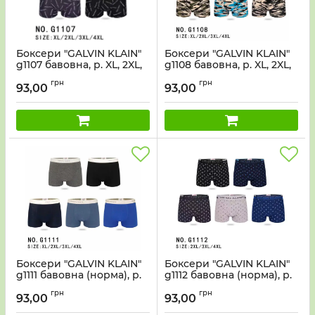
Боксери "GALVIN KLAIN"
Боксери "GALVIN KLAIN"
g1107 бавовна, р. XL, 2XL,
g1108 бавовна, р. XL, 2XL,
3XL, 4XL -уп. 12 шт -мікс
3XL, 4XL -уп. 12 шт -мікс
грн
грн
93,00
93,00
Боксери "GALVIN KLAIN"
Боксери "GALVIN KLAIN"
g1111 бавовна (норма), р.
g1112 бавовна (норма), р.
XL, 2XL, 3XL, 4XL - уп. 12
2XL, 3XL, 4XL - уп. 12 шт-
грн
грн
шт-мікс
мікс
93,00
93,00