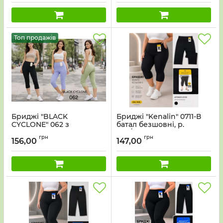
Топ продажів
Бриджі "BLACK
Бриджі "Kenalin" 0711-В
CYCLONE" 062 з
батал безшовні, р.
еластичного трикотажу,
6ХL/10XL-(54-58) -(Чорні)
грн
грн
р. S/m-(44-46), L/xl-(46-48)
156,00
147,00
-(лавандові, фісташкові,
чорні)